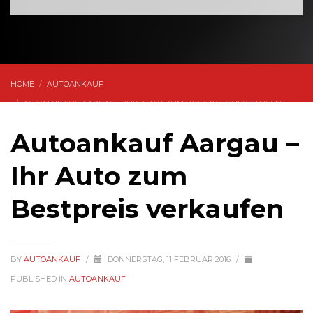
HOME
AUTOANKAUF
AUTOANKAUF AARGAU – IHR AUTO ZUM BESTPREIS VERKAUFEN
Autoankauf Aargau –
Ihr Auto zum
Bestpreis verkaufen
BY
AUTOANKAUF
/
DONNERSTAG, 11 FEBRUAR 2016
/
PUBLISHED IN
AUTOANKAUF