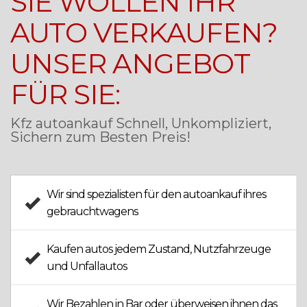
SIE WOLLEN IHR
AUTO VERKAUFEN?
UNSER ANGEBOT
FÜR SIE:
Kfz autoankauf Schnell, Unkompliziert,
Sichern zum Besten Preis!
Wir sind spezialisten für den
autoankauf
ihres
gebrauchtwagens
Kaufen autos jedem Zustand,
Nutzfahrzeuge
und
Unfallautos
Wir
Bezahlen in Bar
oder überweisen ihnen das