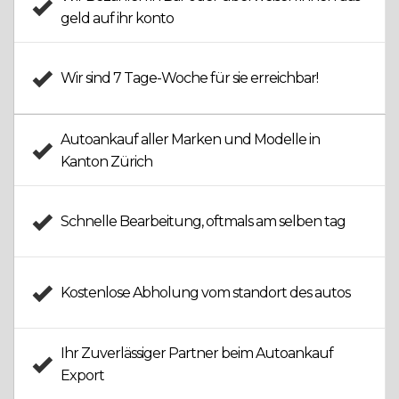
geld auf ihr konto
Wir sind
7 Tage-Woche
für sie erreichbar!
Autoankauf aller Marken
und Modelle in
Kanton Zürich
Schnelle Bearbeitung
, oftmals am selben tag
Kostenlose Abholung
vom standort des autos
Ihr Zuverlässiger Partner beim
Autoankauf
Export