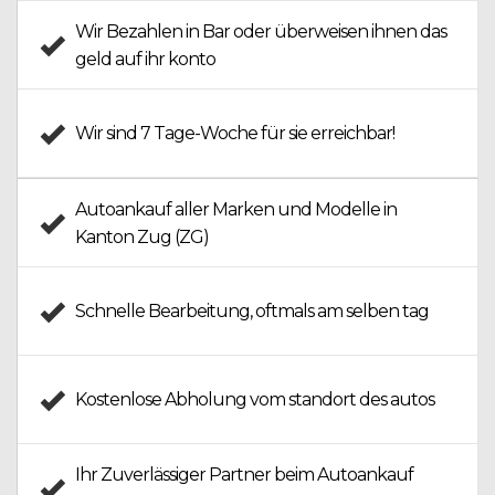
Wir
Bezahlen in Bar
oder überweisen ihnen das
geld auf ihr konto
Wir sind
7 Tage-Woche
für sie erreichbar!
Autoankauf aller Marken
und Modelle in
Kanton Zug (ZG)
Schnelle Bearbeitung
, oftmals am selben tag
Kostenlose Abholung
vom standort des autos
Ihr Zuverlässiger Partner beim
Autoankauf