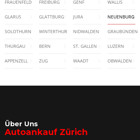
FRAUENFELD
FREIBURG
GENF
WALLIS
GLARUS
GLATTBURG
JURA
NEUENBURG
SOLOTHURN
WINTERTHUR
NIDWALDEN
GRAUBÜNDEN
THURGAU
BERN
ST. GALLEN
LUZERN
APPENZELL
ZUG
WAADT
OBWALDEN
Über Uns
Autoankauf Zürich