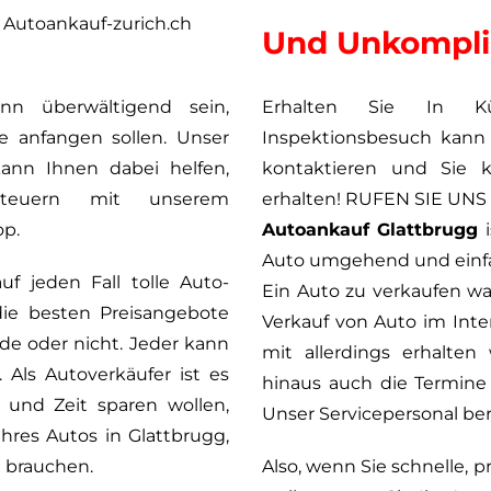
i Autoankauf-zurich.ch
Und Unkompliz
n überwältigend sein,
Erhalten Sie In Kü
e anfangen sollen. Unser
Inspektionsbesuch kann 
ann Ihnen dabei helfen,
kontaktieren und Sie 
steuern mit unserem
erhalten! RUFEN SIE UNS
op.
Autoankauf Glattbrugg
i
Auto umgehend und einfa
f jeden Fall tolle Auto-
Ein Auto zu verkaufen war
ie besten Preisangebote
Verkauf von Auto im Int
rde oder nicht. Jeder kann
mit allerdings erhalten
 Als Autoverkäufer ist es
hinaus auch die Termine 
d und Zeit sparen wollen,
Unser Servicepersonal ber
hres Autos in Glattbrugg,
e brauchen.
Also, wenn Sie schnelle,