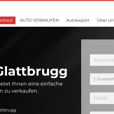
ankauf
AUTO VERKAUFEN
Autoexport
Über un
Glattbrugg
etet Ihnen eine einfache
 zu verkaufen.
attbrugg