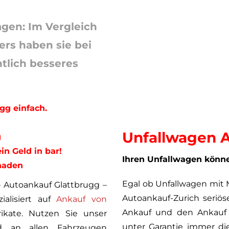
gen: Im Vergleich
rs haben sie bei
lich besseres
gg einfach.
Unfallwagen A
g
n Geld in bar!
Ihren Unfallwagen könn
haden
Egal ob Unfallwagen mit
– Autoankauf Glattbrugg –
Autoankauf-Zurich seriös
ialisiert auf
Ankauf von
Ankauf und den Ankauf v
ikate. Nutzen Sie unser
unter Garantie immer die
nd an allen Fahrzeugen