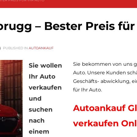
ER PREIS FÜR IHR AUTO‎
ugg – Bester Preis für 
PUBLISHED IN
AUTOANKAUF
Sie bekommen von uns gar
Sie wollen
Auto. Unsere Kunden schät
Ihr Auto
Geschäfts- abwicklung, ei
verkaufen
für Ihr Auto.
und
Autoankauf Gl
suchen
nach
verkaufen Onl
einem