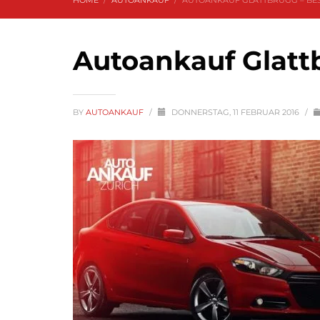
HOME
AUTOANKAUF
AUTOANKAUF GLATTBRUGG – BEST
Autoankauf Glattbr
BY
AUTOANKAUF
/
DONNERSTAG, 11 FEBRUAR 2016
/