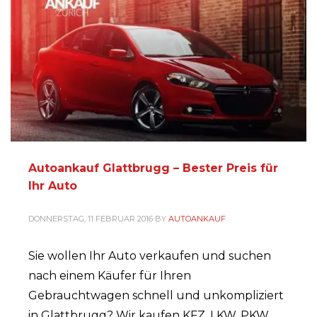
Autoankauf Glattbrugg – Bester Preis für
Ihr Auto‎
DONNERSTAG, 11 FEBRUAR 2016
BY
AUTOANKAUF
Sie wollen Ihr Auto verkaufen und suchen
nach einem Käufer für Ihren
Gebrauchtwagen schnell und unkompliziert
in Glattbrugg? Wir kaufen KFZ, LKW, PKW,