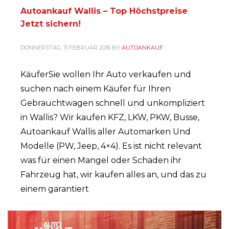
Autoankauf Wallis – Top Höchstpreise
Jetzt sichern!
DONNERSTAG, 11 FEBRUAR 2016
BY
AUTOANKAUF
KäuferSie wollen Ihr Auto verkaufen und
suchen nach einem Käufer für Ihren
Gebrauchtwagen schnell und unkompliziert
in Wallis? Wir kaufen KFZ, LKW, PKW, Busse,
Autoankauf Wallis aller Automarken Und
Modelle (PW, Jeep, 4×4). Es ist nicht relevant
was für einen Mangel oder Schaden ihr
Fahrzeug hat, wir kaufen alles an, und das zu
einem garantiert
PUBLISHED IN
AUTOANKAUF