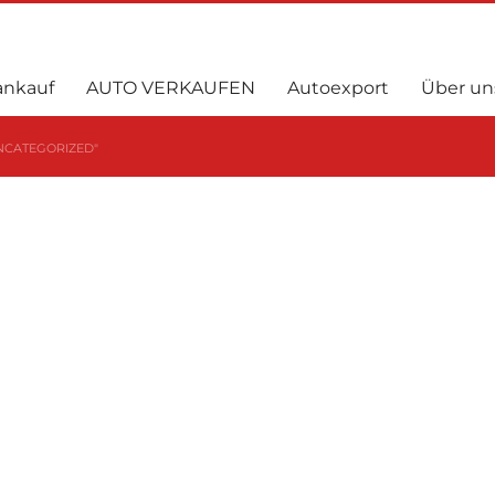
ankauf
AUTO VERKAUFEN
Autoexport
Über un
NCATEGORIZED"