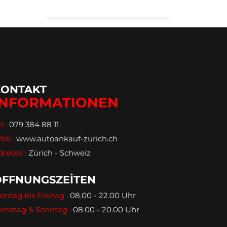
KONTAKT
INFORMATIONEN
l :
079 384 88 11
eb :
www.autoankauf-zurich.ch
dresse :
Zürich - Schweiz
ÖFFNUNGSZEİTEN
ontag bis Freitag :
08.00 - 22.00 Uhr
amstag & Sonntag :
08.00 - 20.00 Uhr