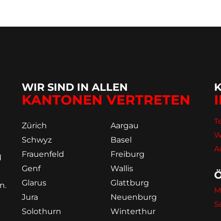
WIR SIND IN ALLEN
KANTONEN VERTRETEN
Te
Zürich
Aargau
W
Schwyz
Basel
A
Frauenfeld
Freiburg
d
Genf
Wallis
Glarus
Glattburg
n.
M
Jura
Neuenburg
S
Solothurn
Winterthur