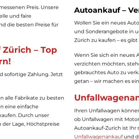
emessenen Preis. Unsere
Autoankauf – Ver
lle und faire
Wollen Sie ein neues Aut
d die besten Preise für
und Sonderangebote in u
Zürich zu kaufen – es gibt
Zürich – Top
Wenn Sie sich ein neues 
rn!
verzichten möchten, stehe
gebrauchtes Auto zu verkau
d sofortige Zahlung. Jetzt
getan – wir machen es ein
Unfallwagenan
 alle Fabrikate zu besten
n eine einfache
Ihren Unfallwagen können
kaufen. Durch unser
ob Unfallwagen mit Moto
n der Lage, Höchstpreise
Autoankauf-Zurich ist Ihr 
Unfallwagenankauf
und de