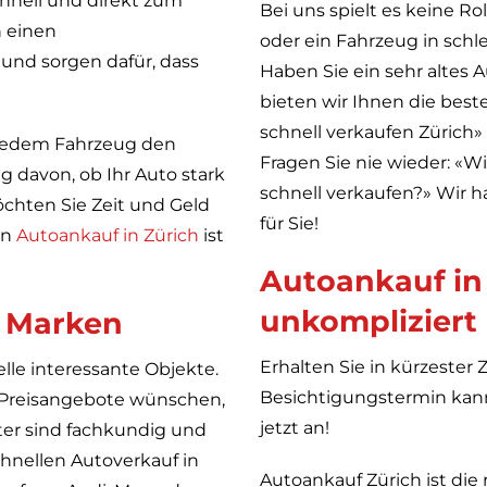
schnell und direkt zum
Bei uns spielt es keine R
n einen
oder ein Fahrzeug in sch
und sorgen dafür, dass
Haben Sie ein sehr altes 
bieten wir Ihnen die beste
schnell verkaufen Zürich»
r jedem Fahrzeug den
Fragen Sie nie wieder: «
 davon, ob Ihr Auto stark
schnell verkaufen?» Wir 
öchten Sie Zeit und Geld
für Sie!
en
Autoankauf in Zürich
ist
Autoankauf in 
unkompliziert
e Marken
Erhalten Sie in kürzester
elle interessante Objekte.
Besichtigungstermin kann
 Preisangebote wünschen,
jetzt an!
iter sind fachkundig und
hnellen Autoverkauf in
Autoankauf Zürich ist die 