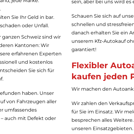
tand, jede Marke.
sein, aber bei uns wird es
.
Schauen Sie sich auf unse
n Sie Ihr Geld in bar.
schnellen und stressfreie
schaden oder Unfall.
danach erhalten Sie ein A
er ganzen Schweiz sind wir
unserem Kfz-Autokauf ohn
anderen Kantonen: Wir
garantiert!
sere erfahrenen Experten
sionell und kostenlos
Flexibler Auto
tscheiden Sie sich für
kaufen jeden 
f.
Wir machen den Autoankau
 gefunden haben. Unser
uf von Fahrzeugen aller
Wir zahlen den Verkaufspr
ser umfassendes
für Sie im Einsatz. Wir m
 – auch mit Defekt oder
besprechen alles Weiter
unseren Einsatzgebieten.