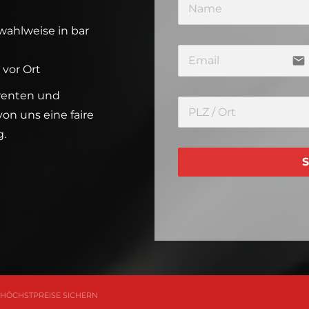
wahlweise in bar
email
 vor Ort
arenten und
on uns eine faire
g.
S
 HÖCHSTPREISE SICHERN