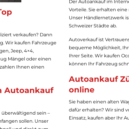
Der Autoankauf im Interne
Vorteile. Sie erhalten eine
Top
Unser Händlernetzwerk ist
Schweizer Städte ab.
iziert verkaufen? Dann
Autoverkauf ist Vertrauen
ig. Wir kaufen Fahrzeuge
bequeme Möglichkeit, Ihr 
en, Jeep, 4×4,
Ihrer Seite. Wir kaufen O
zeug Mängel oder einen
können Ihr Fahrzeug schne
 zahlen Ihnen einen
Autoankauf Zü
online
en Autoankauf
Sie haben einen alten Wa
dafür erhalten? Wir sind
überwältigend sein –
Einsatz, kaufen aber Ihr A
nfangen sollen. Unser