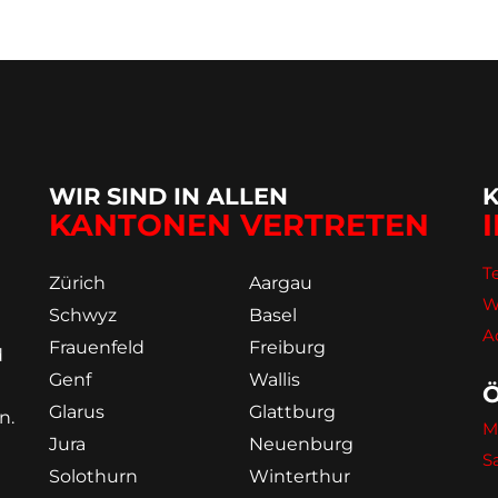
WIR SIND IN ALLEN
KANTONEN VERTRETEN
Te
Zürich
Aargau
W
Schwyz
Basel
A
Frauenfeld
Freiburg
d
Genf
Wallis
Glarus
Glattburg
n.
M
Jura
Neuenburg
S
Solothurn
Winterthur