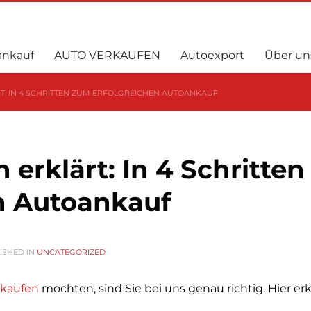
ankauf
AUTO VERKAUFEN
Autoexport
Über un
: IN 4 SCHRITTEN ZUM ERFOLGREICHEN AUTOANKAUF
erklärt: In 4 Schritten
n Autoankauf
ISHED IN
UNCATEGORIZED
rkaufen
möchten, sind Sie bei uns genau richtig. Hier er