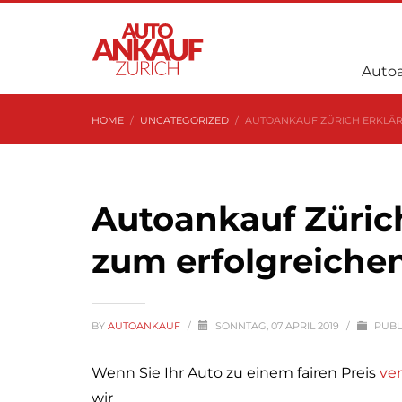
Auto
HOME
UNCATEGORIZED
AUTOANKAUF ZÜRICH ERKLÄRT
Autoankauf Zürich 
zum erfolgreiche
BY
AUTOANKAUF
/
SONNTAG, 07 APRIL 2019
/
PUBL
Wenn Sie Ihr Auto zu einem fairen Preis
ve
wir