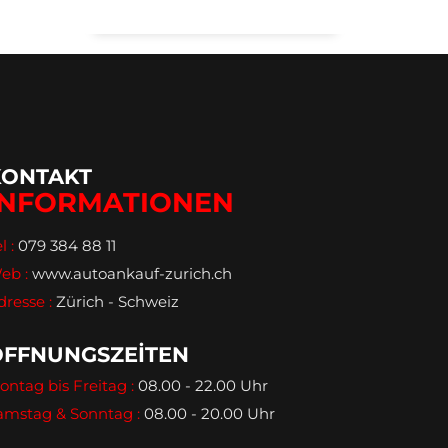
KONTAKT
INFORMATIONEN
l :
079 384 88 11
eb :
www.autoankauf-zurich.ch
dresse :
Zürich - Schweiz
ÖFFNUNGSZEİTEN
ontag bis Freitag :
08.00 - 22.00 Uhr
amstag & Sonntag :
08.00 - 20.00 Uhr